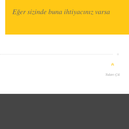
BASKI
Eğer sizinde buna ihtiyacınız varsa
LA
METLERİ
ETİKET
PLAMA
VHASI
Yukarı Çık
 LEVHASI
RÜNLER
ÜRÜNLERİ
KLAM HIZMETLERI