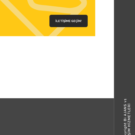
İLETIŞIME GEÇIN!
© 2020 Copyright Bi AJANS v1
ONEBE BİLİŞİM HİZMETLERİ