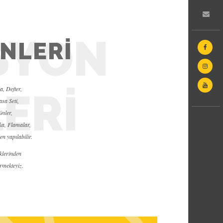
SYON
NLERİ
, Defter,
ERİ
sa Seti,
ünler,
ka, Flamalar,
en yapılabilir.
klerinden
ermekteyiz.