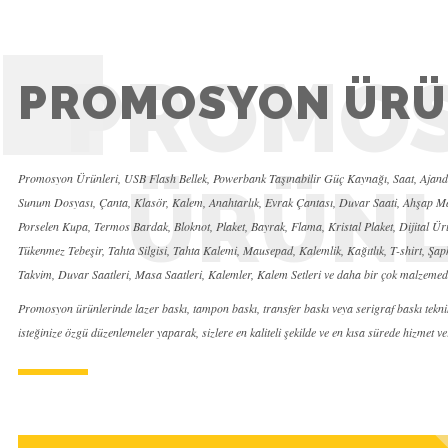
PROMO
PROMOSYON ÜRÜ
Promosyon Ürünleri, USB Flash Bellek, Powerbank Taşınabilir Güç Kaynağı, Saat, Ajanda
ÜRÜNL
Sunum Dosyası, Çanta, Klasör, Kalem, Anahtarlık, Evrak Çantası, Duvar Saati, Ahşap Ma
Porselen Kupa, Termos Bardak, Bloknot, Plaket, Bayrak, Flama, Kristal Plaket, Dijital Ür
Tükenmez Tebeşir, Tahta Silgisi, Tahta Kalemi, Mausepad, Kalemlik, Kağıtlık, T-shirt, Şap
Takvim, Duvar Saatleri, Masa Saatleri, Kalemler, Kalem Setleri ve daha bir çok malzemed
Promosyon ürünlerinde lazer baskı, tampon baskı, transfer baskı veya serigraf baskı tekni
isteğinize özgü düzenlemeler yaparak, sizlere en kaliteli şekilde ve en kısa sürede hizmet v